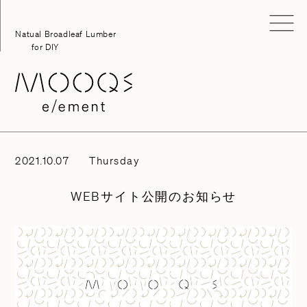
Skip
to
Natual Broadleaf Lumber
content
for DIY
2021.10.07
Thursday
WEBサイト公開のお知らせ